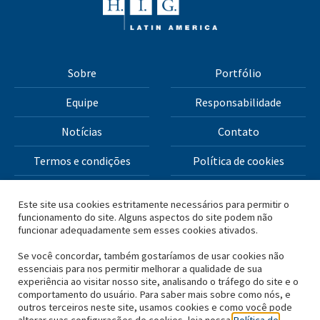
Sobre
Portfólio
Equipe
Responsabilidade
Notícias
Contato
Termos e condições
Política de cookies
Política de privacidade
Este site usa cookies estritamente necessários para permitir o
funcionamento do site. Alguns aspectos do site podem não
funcionar adequadamente sem esses cookies ativados.
Todos os materiais deste site Copyright © 2026 H.I.G.
Capital, LLC
Se você concordar, também gostaríamos de usar cookies não
essenciais para nos permitir melhorar a qualidade de sua
experiência ao visitar nosso site, analisando o tráfego do site e o
*Com base no capital total levantado pela H.I.G. Capital e
comportamento do usuário. Para saber mais sobre como nós, e
outros terceiros neste site, usamos cookies e como você pode
suas afiliadas.