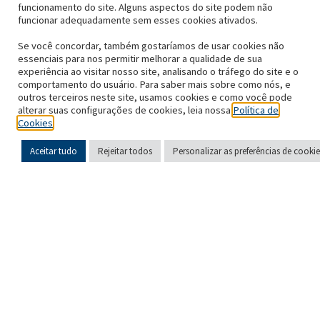
funcionamento do site. Alguns aspectos do site podem não
funcionar adequadamente sem esses cookies ativados.
Se você concordar, também gostaríamos de usar cookies não
7 DE ABRIL DE 2026
essenciais para nos permitir melhorar a qualidade de sua
H.I.G. Capital Appoints Brian
experiência ao visitar nosso site, analisando o tráfego do site e o
comportamento do usuário. Para saber mais sobre como nós, e
Schwartz as Chief Executive
outros terceiros neste site, usamos cookies e como você pode
alterar suas configurações de cookies, leia nossa
Política de
Officer
Cookies
Aceitar tudo
Rejeitar todos
Personalizar as preferências de cookie
Português (Brasil)