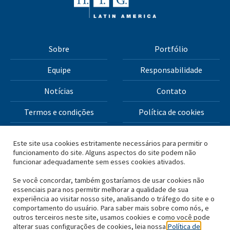
Sobre
Portfólio
Equipe
Responsabilidade
Notícias
Contato
Termos e condições
Política de cookies
Política de privacidade
Este site usa cookies estritamente necessários para permitir o
funcionamento do site. Alguns aspectos do site podem não
funcionar adequadamente sem esses cookies ativados.
Todos os materiais deste site Copyright © 2026 H.I.G.
Capital, LLC
Se você concordar, também gostaríamos de usar cookies não
essenciais para nos permitir melhorar a qualidade de sua
experiência ao visitar nosso site, analisando o tráfego do site e o
*Com base no capital total levantado pela H.I.G. Capital e
comportamento do usuário. Para saber mais sobre como nós, e
outros terceiros neste site, usamos cookies e como você pode
suas afiliadas.
alterar suas configurações de cookies, leia nossa
Política de