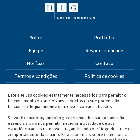
Sobre
Portfólio
Equipe
Responsabilidade
Notícias
Contato
Termos e condições
Política de cookies
Política de privacidade
Este site usa cookies estritamente necessários para permitir o
funcionamento do site. Alguns aspectos do site podem não
funcionar adequadamente sem esses cookies ativados.
Todos os materiais deste site Copyright © 2026 H.I.G.
Capital, LLC
Se você concordar, também gostaríamos de usar cookies não
essenciais para nos permitir melhorar a qualidade de sua
experiência ao visitar nosso site, analisando o tráfego do site e o
*Com base no capital total levantado pela H.I.G. Capital e
comportamento do usuário. Para saber mais sobre como nós, e