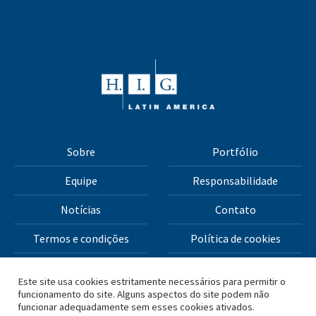
Sobre
Portfólio
Equipe
Responsabilidade
Notícias
Contato
Termos e condições
Política de cookies
Política de privacidade
Este site usa cookies estritamente necessários para permitir o
funcionamento do site. Alguns aspectos do site podem não
funcionar adequadamente sem esses cookies ativados.
Todos os materiais deste site Copyright © 2026 H.I.G.