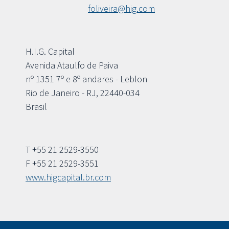
foliveira@hig.com
H.I.G. Capital
Avenida Ataulfo de Paiva
nº 1351 7º e 8º andares - Leblon
Rio de Janeiro - RJ, 22440-034
Brasil
T +55 21 2529-3550
F +55 21 2529-3551
www.higcapital.br.com