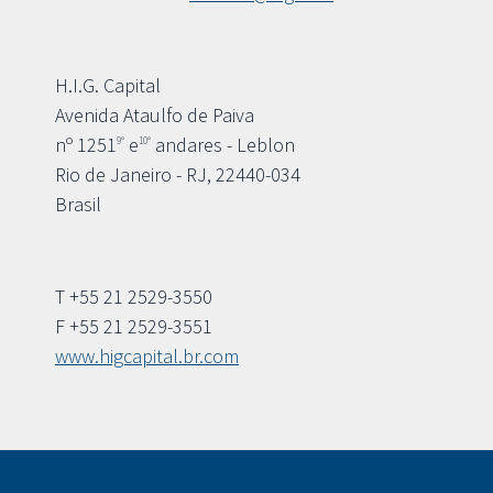
H.I.G. Capital
Avenida Ataulfo de Paiva
nº 1251
e
andares - Leblon
9º
10º
Rio de Janeiro - RJ, 22440-034
Brasil
T +55 21 2529-3550
F +55 21 2529-3551
www.higcapital.br.com