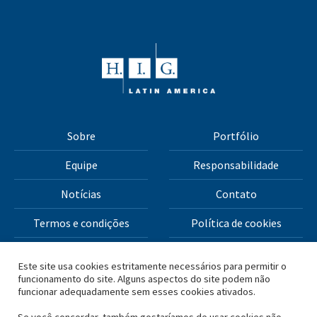
Sobre
Portfólio
Equipe
Responsabilidade
Notícias
Contato
Termos e condições
Política de cookies
Política de privacidade
Este site usa cookies estritamente necessários para permitir o
funcionamento do site. Alguns aspectos do site podem não
funcionar adequadamente sem esses cookies ativados.
Todos os materiais deste site Copyright © 2026 H.I.G.
Capital, LLC