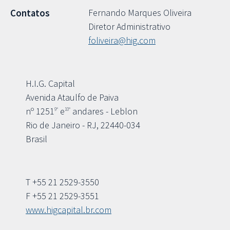
Fernando Marques Oliveira
Contatos
Diretor Administrativo
foliveira@hig.com
H.I.G. Capital
Avenida Ataulfo de Paiva
nº 1251
e
andares - Leblon
9º
10º
Rio de Janeiro - RJ, 22440-034
Brasil
T +55 21 2529-3550
F +55 21 2529-3551
www.higcapital.br.com