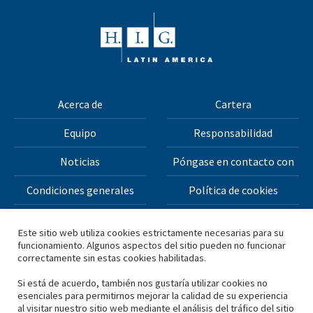
Acerca de
Cartera
Equipo
Responsabilidad
Noticias
Póngase en contacto con
Condiciones generales
Política de cookies
Política de privacidad
Este sitio web utiliza cookies estrictamente necesarias para su
funcionamiento. Algunos aspectos del sitio pueden no funcionar
correctamente sin estas cookies habilitadas.
Todos los materiales de este sitio web están protegidos
por derechos de autor © 2026 H.I.G. Capital, LLC
Si está de acuerdo, también nos gustaría utilizar cookies no
esenciales para permitirnos mejorar la calidad de su experiencia
al visitar nuestro sitio web mediante el análisis del tráfico del sitio