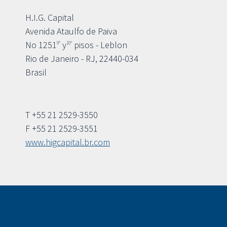
H.I.G. Capital
Avenida Ataulfo de Paiva
No 1251
y
pisos - Leblon
9º
10º
Rio de Janeiro - RJ, 22440-034
Brasil
T +55 21 2529-3550
F +55 21 2529-3551
www.higcapital.br.com