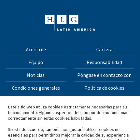
Acerca de
Cartera
Equipo
Responsabilidad
Noticias
Póngase en contacto con
Condiciones generales
Política de cookies
Política de privacidad
Este sitio web utiliza cookies estrictamente necesarias para su
funcionamiento. Algunos aspectos del sitio pueden no funcionar
correctamente sin estas cookies habilitadas.
Todos los materiales de este sitio web están protegidos
por derechos de autor © 2026 H.I.G. Capital, LLC
Si está de acuerdo, también nos gustaría utilizar cookies no
esenciales para permitirnos mejorar la calidad de su experiencia