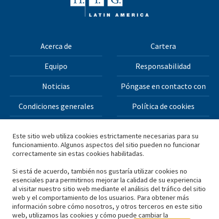
Acerca de
Cartera
Equipo
Responsabilidad
Noticias
Póngase en contacto con
Condiciones generales
Política de cookies
Política de privacidad
Este sitio web utiliza cookies estrictamente necesarias para su
funcionamiento. Algunos aspectos del sitio pueden no funcionar
correctamente sin estas cookies habilitadas.
Todos los materiales de este sitio web están protegidos
por derechos de autor © 2026 H.I.G. Capital, LLC
Si está de acuerdo, también nos gustaría utilizar cookies no
esenciales para permitirnos mejorar la calidad de su experiencia
al visitar nuestro sitio web mediante el análisis del tráfico del sitio
*Basado en el capital total obtenido por H.I.G. Capital y sus
web y el comportamiento de los usuarios. Para obtener más
información sobre cómo nosotros, y otros terceros en este sitio
filiales.
web, utilizamos las cookies y cómo puede cambiar la