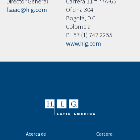
Director General
Carrera 11 # 77A-65
fsaad@hig.com
Oficina 304
Bogotá, D.C.
Colombia
P +57 (1) 742 2255
www.hig.com
Acerca de
Cartera