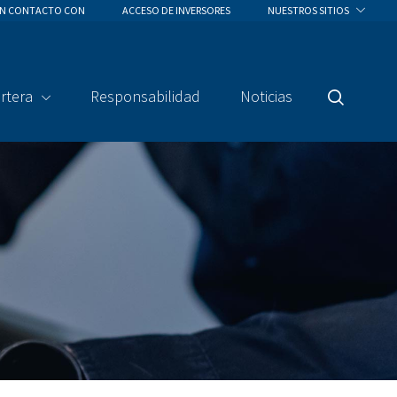
EN CONTACTO CON
ACCESO DE INVERSORES
NUESTROS SITIOS
rtera
Responsabilidad
Noticias
Buscar
En