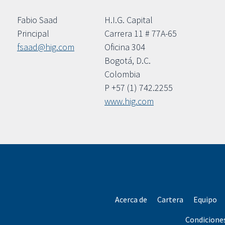
Fabio Saad
H.I.G. Capital
Principal
Carrera 11 # 77A-65
fsaad@hig.com
Oficina 304
Bogotá, D.C.
Colombia
P +57 (1) 742.2255
www.hig.com
Acerca de
Cartera
Equipo
Condicione