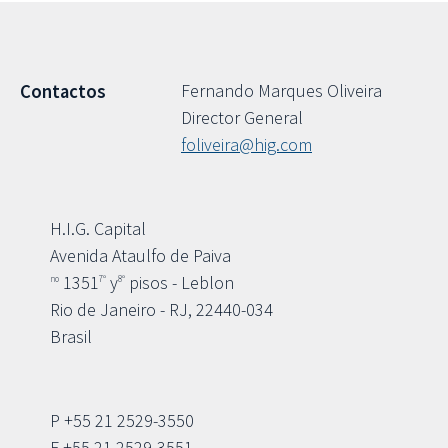
Fernando Marques Oliveira
Contactos
Director General
foliveira@hig.com
H.I.G. Capital
Avenida Ataulfo de Paiva
1351
y
pisos - Leblon
no
7º
8º
Rio de Janeiro - RJ, 22440-034
Brasil
P +55 21 2529-3550
F +55 21 2529-3551