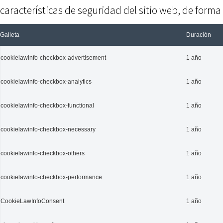
características de seguridad del sitio web, de form
Galleta
Duración
cookielawinfo-checkbox-advertisement
1 año
cookielawinfo-checkbox-analytics
1 año
cookielawinfo-checkbox-functional
1 año
cookielawinfo-checkbox-necessary
1 año
cookielawinfo-checkbox-others
1 año
cookielawinfo-checkbox-performance
1 año
CookieLawInfoConsent
1 año