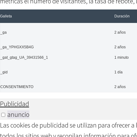
métricas el número de visitantes, la tasa de rebote, l
Galleta
Duración
_ga
2 años
_ga_YPHGXX5B4G
2 años
_gat_gtag_UA_39431566_1
1 minuto
_gid
1 día
CONSENTIMIENTO
2 años
Publicidad
anuncio
Las cookies de publicidad se utilizan para ofrecer a
todos los sitios web y recopilan información para o