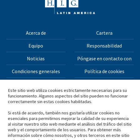
Acerca de
Cartera
Equipo
Responsabilidad
Noticias
Póngase en contacto con
Condiciones generales
Política de cookies
Política de privacidad
Este sitio web utiliza cookies estrictamente necesarias para su
funcionamiento. Algunos aspectos del sitio pueden no funcionar
correctamente sin estas cookies habilitadas.
Todos los materiales de este sitio web están protegidos
por derechos de autor © 2026 H.I.G. Capital, LLC
Si está de acuerdo, también nos gustaría utilizar cookies no
esenciales para permitirnos mejorar la calidad de su experiencia
al visitar nuestro sitio web mediante el análisis del tráfico del sitio
*Basado en el capital total obtenido por H.I.G. Capital y sus
web y el comportamiento de los usuarios. Para obtener más
información sobre cómo nosotros, y otros terceros en este sitio
filiales.